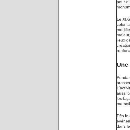
pour qu
monumen
Le XIXe
colonia
modifie
majeur,
lieux d
créatio
renfor
Une 
Pendant
brasser
L'activ
aussi b
les faç
marseil
Dès le 
événeme
dans l