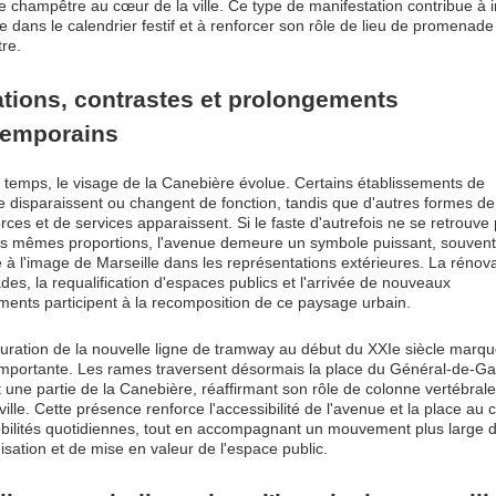
 champêtre au cœur de la ville. Ce type de manifestation contribue à i
e dans le calendrier festif et à renforcer son rôle de lieu de promenade
re.
tions, contrastes et prolongements
temporains
 temps, le visage de la Canebière évolue. Certains établissements de
e disparaissent ou changent de fonction, tandis que d'autres formes de
es et de services apparaissent. Si le faste d'autrefois ne se retrouve 
es mêmes proportions, l'avenue demeure un symbole puissant, souven
 à l'image de Marseille dans les représentations extérieures. La rénov
des, la requalification d'espaces publics et l'arrivée de nouveaux
ents participent à la recomposition de ce paysage urbain.
guration de la nouvelle ligne de tramway au début du XXIe siècle marq
importante. Les rames traversent désormais la place du Général-de-Gau
 une partie de la Canebière, réaffirmant son rôle de colonne vertébral
ville. Cette présence renforce l'accessibilité de l'avenue et la place au
bilités quotidiennes, tout en accompagnant un mouvement plus large 
isation et de mise en valeur de l'espace public.