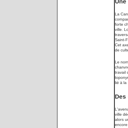
Une 
La Cane
compar
forte 
ville. 
traver
Saint-F
Cet axe
de cult
Le nom
chanvre
travail
toponym
lié à l
Des 
L'aven
ville d
alors 
encore 