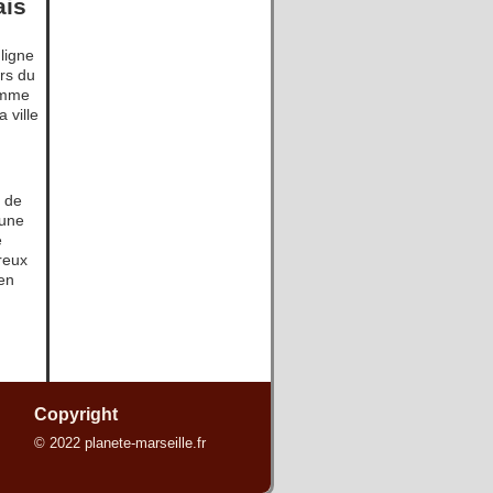
ais
ligne
ers du
comme
a ville
s de
 une
e
breux
 en
Copyright
© 2022 planete-marseille.fr