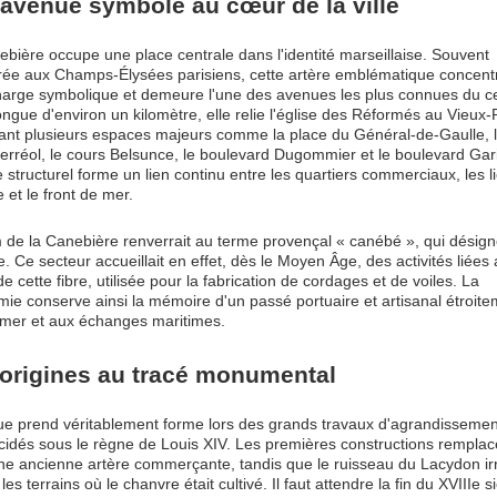
avenue symbole au cœur de la ville
bière occupe une place centrale dans l'identité marseillaise. Souvent
ée aux Champs-Élysées parisiens, cette artère emblématique concent
charge symbolique et demeure l'une des avenues les plus connues du c
Longue d'environ un kilomètre, elle relie l'église des Réformés au Vieux-
sant plusieurs espaces majeurs comme la place du Général-de-Gaulle, 
erréol, le cours Belsunce, le boulevard Dugommier et le boulevard Gari
 structurel forme un lien continu entre les quartiers commerciaux, les l
e et le front de mer.
 de la Canebière renverrait au terme provençal « canébé », qui désign
. Ce secteur accueillait en effet, dès le Moyen Âge, des activités liées
 de cette fibre, utilisée pour la fabrication de cordages et de voiles. La
ie conserve ainsi la mémoire d'un passé portuaire et artisanal étroit
a mer et aux échanges maritimes.
origines au tracé monumental
ue prend véritablement forme lors des grands travaux d'agrandissemen
écidés sous le règne de Louis XIV. Les premières constructions remplac
une ancienne artère commerçante, tandis que le ruisseau du Lacydon ir
les terrains où le chanvre était cultivé. Il faut attendre la fin du XVIIIe s