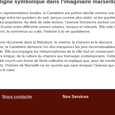
ligne symbolique dans l'imaginaire marseill
s représentations locales, la Canebière est parfois décrite comme une 
age entre les quartiers du sud, perçus comme plus aisés, et les quarti
lus populaires. Au-delà de cette lecture, l'avenue fonctionne surtout 
t d'union entre différents univers urbains, sociaux et culturels. Elle relie l
ort, le commerce au culte, l'histoire à la vie quotidienne.
ce récurrente dans la littérature, le cinéma, la chanson et le discours
ire, la Canebière demeure l'un des marqueurs les plus reconnaissable
lle. Elle accompagne les métamorphoses de la ville tout en conservant
e longue, de la culture du chanvre aux tramways contemporains. Cett
ité nourrit une forme de fierté collective et explique que, pour de nom
ts, l'histoire de Marseille ne se raconte pas sans évoquer l'avenue qui
e le cœur.
Nous contacter
Nos Services