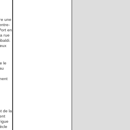
re une
entre-
Port en
la rue
baldi.
ieux
e le
 au
ement
t de la
ent
rigue
iècle