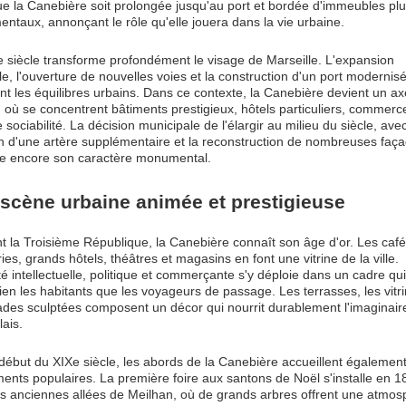
e la Canebière soit prolongée jusqu'au port et bordée d'immeubles pl
taux, annonçant le rôle qu'elle jouera dans la vie urbaine.
 siècle transforme profondément le visage de Marseille. L'expansion
le, l'ouverture de nouvelles voies et la construction d'un port modernis
nt les équilibres urbains. Dans ce contexte, la Canebière devient un a
 où se concentrent bâtiments prestigieux, hôtels particuliers, commerc
e sociabilité. La décision municipale de l'élargir au milieu du siècle, avec
n d'une artère supplémentaire et la reconstruction de nombreuses faç
ce encore son caractère monumental.
scène urbaine animée et prestigieuse
 la Troisième République, la Canebière connaît son âge d'or. Les café
ies, grands hôtels, théâtres et magasins en font une vitrine de la ville.
ité intellectuelle, politique et commerçante s'y déploie dans un cadre qui
ien les habitants que les voyageurs de passage. Les terrasses, les vitri
ades sculptées composent un décor qui nourrit durablement l'imaginair
lais.
début du XIXe siècle, les abords de la Canebière accueillent égalemen
nts populaires. La première foire aux santons de Noël s'installe en 1
es anciennes allées de Meilhan, où de grands arbres offrent une atmo