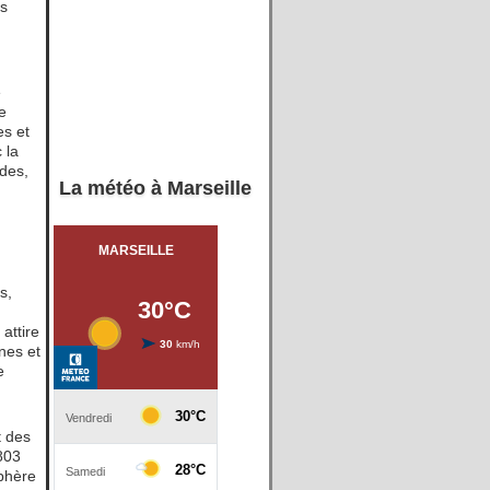
us
é
xe
es et
 la
ades,
La météo à Marseille
s,
 attire
nes et
e
t des
803
sphère