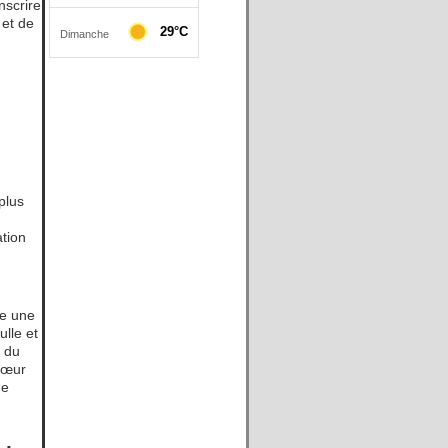
nscrire
 et de
plus
t
ation
ue une
lle et
e du
 cœur
de