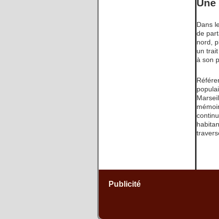
Une 
Dans le
de part
nord, p
un trai
à son p
Référen
popula
Marsei
mémoir
continu
habitan
travers
Publicité