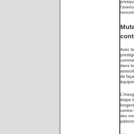
presque
l'avenu
rencont
Muta
con
Avec le
prestig
commerc
dans l
associé
de faça
équipem
L'inau
étape 
longent
centre-
des mo
piétonn